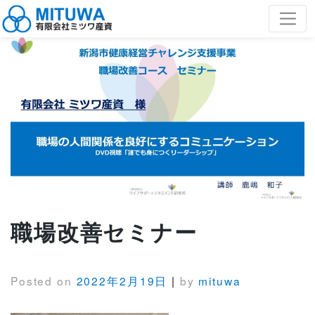
Skip
有限会社ミツワ産資
to
ミツワ産資
content
職場改善セミナー
Posted on
2022年2月19日
|
by
mituwa